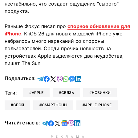
нестабильно, что создает ощущение "сырого"
продукта.
Раньше
Фокус
писал про
спорное обновление для
iPhone
. К iOS 26 для новых моделей iPhone уже
набралось много нареканий со стороны
пользователей. Среди прочих новшеств на
устройствах Apple выделяются два неудобства,
пишет The Sun.
отправить в Telegram
поделиться в Facebook
поделиться в X
отправить в Viber
отправить в Whatsapp
отправить в Messenger
отправить в LinkedIn
Поделиться:
Теги:
APPLE
СВЯЗЬ
НОВИНКИ
СБОЙ
СМАРТФОНЫ
APPLE IPHONE
Читайте в Telegram
Читайте в Facebook
Читайте в X
Читайте в Google news
Читайте в Viber
Читайте в LinkedIn
Читайте нас в: