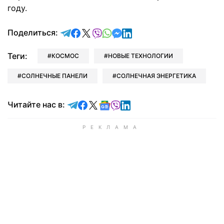
году.
отправить в Telegram
поделиться в Facebook
поделиться в X
отправить в Viber
отправить в Whatsapp
отправить в Messenger
отправить в LinkedIn
Поделиться:
Теги:
КОСМОС
НОВЫЕ ТЕХНОЛОГИИ
СОЛНЕЧНЫЕ ПАНЕЛИ
СОЛНЕЧНАЯ ЭНЕРГЕТИКА
Читайте в Telegram
Читайте в Facebook
Читайте в X
Читайте в Google news
Читайте в Viber
Читайте в LinkedIn
Читайте нас в: