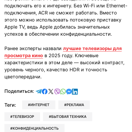
подключать его к интернету. Без Wi-Fi или Ethernet-
подключения, ACR не сможет работать. Вместо
этого можно использовать потоковую приставку
Apple TV, ведь Apple добилась значительных
успехов в обеспечении конфиденциальности.
Ранее эксперты назвали
лучшие телевизоры для
просмотра кино
в 2025 году. Ключевые
характеристики в этом деле — высокий контраст,
уровень черного, качество HDR и точность
цветопередачи.
отправить в Telegram
поделиться в Facebook
поделиться в X
отправить в Viber
отправить в Whatsapp
отправить в Messenger
отправить в LinkedIn
Поделиться:
Теги:
ИНТЕРНЕТ
РЕКЛАМА
ТЕЛЕВИЗОР
БЫТОВАЯ ТЕХНИКА
КОНФИДЕНЦИАЛЬНОСТЬ