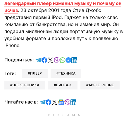
легендарный плеер изменил музыку и почему он
исчез
. 23 октября 2001 года Стив Джобс
представил первый iPod. Гаджет не только спас
компанию от банкротства, но и изменил мир. Он
подарил миллионам людей портативную музыку в
удобном формате и проложил путь к появлению
iPhone.
отправить в Telegram
поделиться в Facebook
поделиться в X
отправить в Viber
отправить в Whatsapp
отправить в Messenger
отправить в LinkedIn
Поделиться:
Теги:
ПЛЕЕР
ТЕХНИКА
ЭЛЕКТРОНИКА
ВИНТАЖ
APPLE IPHONE
Читайте в Telegram
Читайте в Facebook
Читайте в X
Читайте в Google news
Читайте в Viber
Читайте в LinkedIn
Читайте нас в: