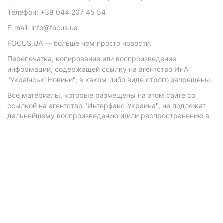
Телефон: +38 044 207 45 54
E-mail: info@focus.ua
FOCUS.UA — больше чем просто новости.
Перепечатка, копирование или воспроизведение
информации, содержащей ссылку на агентство ИнА
"Українські Новини", в каком-либо виде строго запрещены.
Все материалы, которые размещены на этом сайте со
ссылкой на агентство "Интерфакс-Украина", не подлежат
дальнейшему воспроизведению и/или распространению в
любой форме, кроме как с письменного разрешения
агентства.
Материалы с плашками "Р", "Новости партнеров", "Новости
компаний", "Новости партий", "Инновации", "Позиция",
"Спецпроект при поддержке" публикуются на
коммерческой основе.
© 2026 Фокус. Все права защищены.