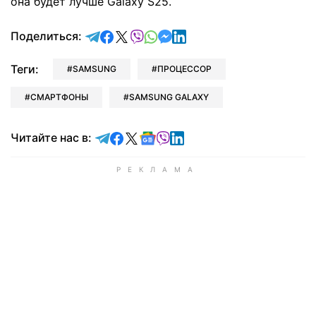
она будет лучше Galaxy S25.
отправить в Telegram
поделиться в Facebook
поделиться в X
отправить в Viber
отправить в Whatsapp
отправить в Messenger
отправить в LinkedIn
Поделиться:
Теги:
SAMSUNG
ПРОЦЕССОР
СМАРТФОНЫ
SAMSUNG GALAXY
Читайте в Telegram
Читайте в Facebook
Читайте в X
Читайте в Google news
Читайте в Viber
Читайте в LinkedIn
Читайте нас в: