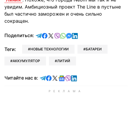
увидим. Амбициозный проект The Line в пустыне
был частично заморожен и очень сильно
сокращен.
отправить в Telegram
поделиться в Facebook
поделиться в X
отправить в Viber
отправить в Whatsapp
отправить в Messenger
отправить в LinkedIn
Поделиться:
Теги:
НОВЫЕ ТЕХНОЛОГИИ
БАТАРЕИ
АККУМУЛЯТОР
ЛИТИЙ
Читайте в Telegram
Читайте в Facebook
Читайте в X
Читайте в Google news
Читайте в Viber
Читайте в LinkedIn
Читайте нас в: