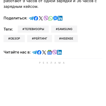
работают 9 часов от одной зарядки и 36 часов с
зарядным кейсом.
отправить в Telegram
поделиться в Facebook
поделиться в X
отправить в Viber
отправить в Whatsapp
отправить в Messenger
отправить в LinkedIn
Поделиться:
Теги:
ТЕЛЕВИЗОРЫ
SAMSUNG
ОБЗОР
РЕЙТИНГ
HISENSE
Читайте в Telegram
Читайте в Facebook
Читайте в X
Читайте в Google news
Читайте в Viber
Читайте в LinkedIn
Читайте нас в: