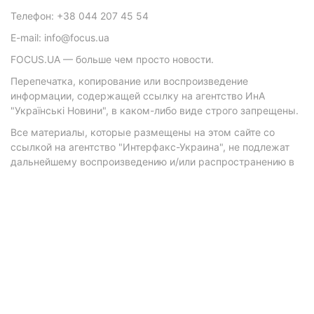
Телефон: +38 044 207 45 54
E-mail: info@focus.ua
FOCUS.UA — больше чем просто новости.
Перепечатка, копирование или воспроизведение
информации, содержащей ссылку на агентство ИнА
"Українські Новини", в каком-либо виде строго запрещены.
Все материалы, которые размещены на этом сайте со
ссылкой на агентство "Интерфакс-Украина", не подлежат
дальнейшему воспроизведению и/или распространению в
любой форме, кроме как с письменного разрешения
агентства.
Материалы с плашками "Р", "Новости партнеров", "Новости
компаний", "Новости партий", "Инновации", "Позиция",
"Спецпроект при поддержке" публикуются на
коммерческой основе.
© 2026 Фокус. Все права защищены.