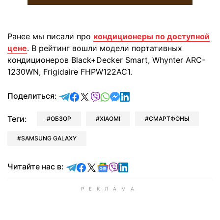
Ранее мы писали про
кондиционеры по доступной
цене
. В рейтинг вошли модели портативных
кондиционеров Black+Decker Smart, Whynter ARC-
1230WN, Frigidaire FHPW122AC1.
отправить в Telegram
поделиться в Facebook
поделиться в X
отправить в Viber
отправить в Whatsapp
отправить в Messenger
отправить в LinkedIn
Поделиться:
Теги:
ОБЗОР
XIAOMI
СМАРТФОНЫ
SAMSUNG GALAXY
Читайте в Telegram
Читайте в Facebook
Читайте в X
Читайте в Google news
Читайте в Viber
Читайте в LinkedIn
Читайте нас в: