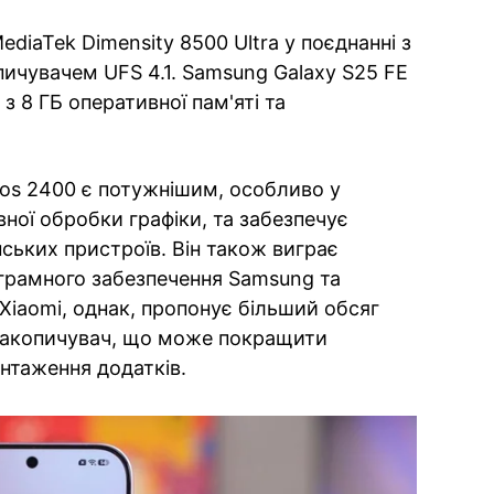
ediaTek Dimensity 8500 Ultra у поєднанні з
опичувачем UFS 4.1. Samsung Galaxy S25 FE
з 8 ГБ оперативної пам'яті та
os 2400 є потужнішим, особливо у
ної обробки графіки, та забезпечує
нських пристроїв. Він також виграє
ограмного забезпечення Samsung та
Xiaomi, однак, пропонує більший обсяг
 накопичувач, що може покращити
антаження додатків.