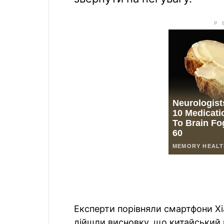
Експерти порівняли смартфони Xia
дійшли висновку, що китайський