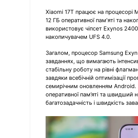
Xiaomi 17T працює на процесорі M
12 ГБ оперативної пам'яті та нак
використовує чіпсет Exynos 2400 
накопичувачем UFS 4.0.
Загалом, процесор Samsung Exyn
завданнях, що вимагають інтенсив
стабільну роботу на рівні флагма
завдяки всебічній оптимізації пр
семирічним оновленням Android. 
оперативної пам’яті та швидший
багатозадачність і швидкість зав