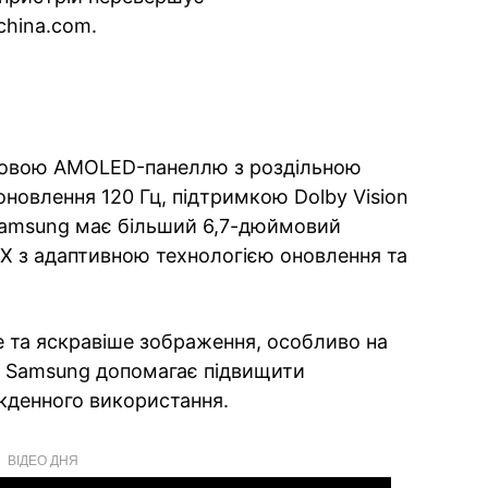
hina.com.
мовою AMOLED-панеллю з роздільною
оновлення 120 Гц, підтримкою Dolby Vision
 Samsung має більший 6,7-дюймовий
 з адаптивною технологією оновлення та
е та яскравіше зображення, особливо на
ід Samsung допомагає підвищити
якденного використання.
ВІДЕО ДНЯ