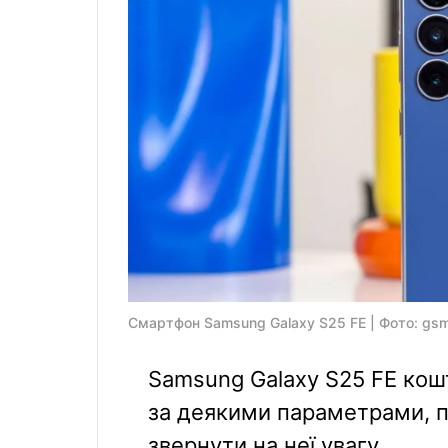
Смартфон Samsung Galaxy S25 FE | Фото: gs
Samsung Galaxy S25 FE кош
за деякими параметрами, п
звернути на неї увагу.