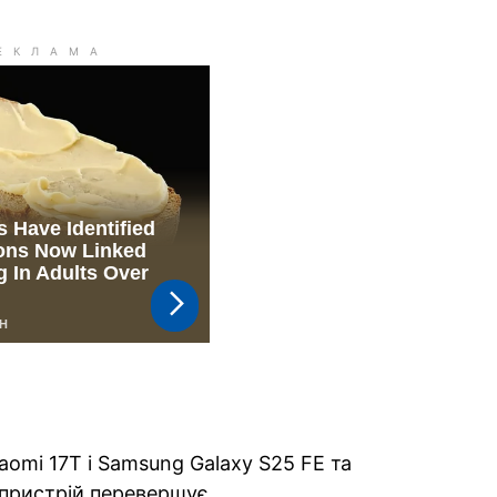
omi 17T і Samsung Galaxy S25 FE та
 пристрій перевершує