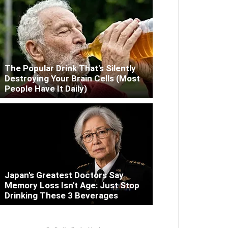
The Popular Drink That's Silently
Destroying Your Brain Cells (Most
People Have It Daily)
Japan's Greatest Doctors Say
Memory Loss Isn't Age: Just Stop
Drinking These 3 Beverages