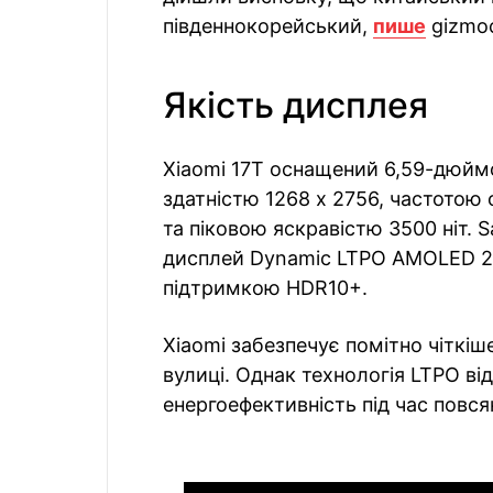
південнокорейський,
пише
gizmoc
Якість дисплея
Xiaomi 17T оснащений 6,59-дюй
здатністю 1268 x 2756, частотою 
та піковою яскравістю 3500 ніт.
дисплей Dynamic LTPO AMOLED 2X
підтримкою HDR10+.
Xiaomi забезпечує помітно чіткіш
вулиці. Однак технологія LTPO в
енергоефективність під час повс