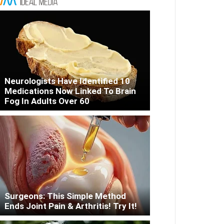
Neurologists Have Identified 10
Medications Now Linked To Brain
Fog In Adults Over 60
Surgeons: This Simple Method
Ends Joint Pain & Arthritis! Try It!