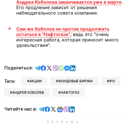
Андрея Коболева заканчивается уже в марте
.
Его продление зависит от решения
наблюдательного совета компании.
Сам же Коболев не против продолжить
остаться в "Нафтогазе"
, ведь это "очень
интересная работа, которая приносит много
удовольствия".
отправить в Telegram
поделиться в Facebook
поделиться в X
отправить в Viber
отправить в Whatsapp
отправить в Messenger
отправить в LinkedIn
Поделиться:
Теги:
АКЦИИ
ФОНДОВЫЕ БИРЖИ
IPO
АНДРЕЙ КОБОЛЕВ
НАФТОГАЗ
Читайте в Telegram
Читайте в Facebook
Читайте в X
Читайте в Google news
Читайте в Viber
Читайте в LinkedIn
Читайте нас в: