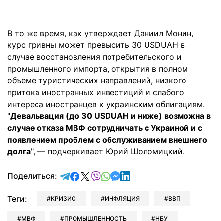
В то же время, как утверждает Даниил Монин,
курс гривны может превысить 30 USDUAH в
случае восстановления потребительского и
промышленного импорта, открытия в полном
объеме туристических направлений, низкого
притока иностранных инвестиций и слабого
интереса иностранцев к украинским облигациям.
"
Девальвация (до 30 USDUAH и ниже) возможна в
случае отказа МВФ сотрудничать с Украиной и с
появлением проблем с обслуживанием внешнего
долга
", — подчеркивает Юрий Шоломицкий.
отправить в Telegram
поделиться в Facebook
поделиться в X
отправить в Viber
отправить в Whatsapp
отправить в Messenger
отправить в LinkedIn
Поделиться:
Теги:
КРИЗИС
ИНФЛЯЦИЯ
ВВП
МВФ
ПРОМЫШЛЕННОСТЬ
НБУ