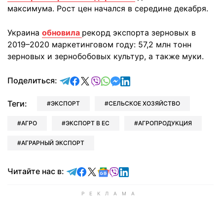
максимума. Рост цен начался в середине декабря.
Украина
обновила
рекорд экспорта зерновых в
2019–2020 маркетинговом году: 57,2 млн тонн
зерновых и зернобобовых культур, а также муки.
отправить в Telegram
поделиться в Facebook
поделиться в X
отправить в Viber
отправить в Whatsapp
отправить в Messenger
отправить в LinkedIn
Поделиться:
Теги:
ЭКСПОРТ
СЕЛЬСКОЕ ХОЗЯЙСТВО
АГРО
ЭКСПОРТ В ЕС
АГРОПРОДУКЦИЯ
АГРАРНЫЙ ЭКСПОРТ
Читайте в Telegram
Читайте в Facebook
Читайте в X
Читайте в Google news
Читайте в Viber
Читайте в LinkedIn
Читайте нас в: