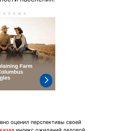
ивно оценил перспективы своей
казал
индекс ожиданий деловой