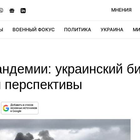
МНЕНИЯ
Ы
ВОЕННЫЙ ФОКУС
ПОЛИТИКА
УКРАИНА
МИ
ОНОМИКА
ДИДЖИТАЛ
АВТО
МИРФАН
КУЛЬТ
андемии: украинский б
и перспективы