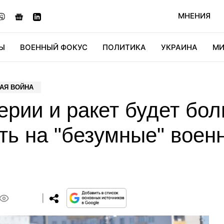
МНЕНИЯ
Ы
ВОЕННЫЙ ФОКУС
ПОЛИТИКА
УКРАИНА
МИ
ОНОМИКА
ДИДЖИТАЛ
АВТО
МИРФАН
КУЛЬТ
АЯ ВОЙНА
ерии и ракет будет бол
ть на "безумные" вое
0