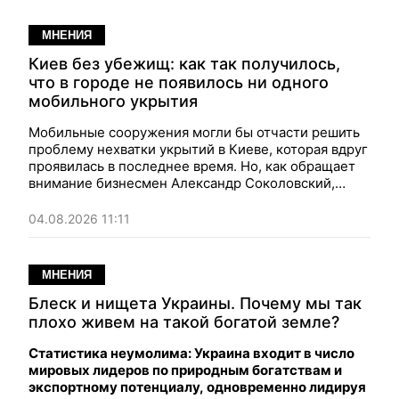
МНЕНИЯ
Киев без убежищ: как так получилось,
что в городе не появилось ни одного
мобильного укрытия
Мобильные сооружения могли бы отчасти решить
проблему нехватки укрытий в Киеве, которая вдруг
проявилась в последнее время. Но, как обращает
внимание бизнесмен Александр Соколовский,
город имеет ровно ноль таких убежищ, а причины,
что характерно — совсем не технические, а чисто
04.08.2026 11:11
бюрократические.
МНЕНИЯ
Блеск и нищета Украины. Почему мы так
плохо живем на такой богатой земле?
Статистика неумолима: Украина входит в число
мировых лидеров по природным богатствам и
экспортному потенциалу, одновременно лидируя