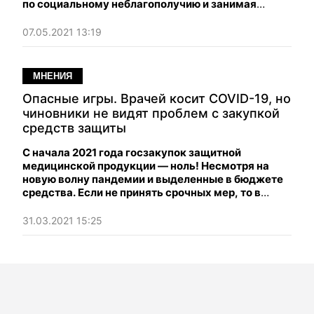
по социальному неблагополучию и занимая
худшие места во многих ключевых
международных рейтингах.
07.05.2021 13:19
МНЕНИЯ
Опасные игры. Врачей косит COVID-19, но
чиновники не видят проблем с закупкой
средств защиты
С начала 2021 года госзакупок защитной
медицинской продукции — ноль! Несмотря на
новую волну пандемии и выделенные в бюджете
средства. Если не принять срочных мер, то в
Польшу уедут не только оставшиеся врачи, но и
те, кто занят производством средств медзащиты.
31.03.2021 15:25