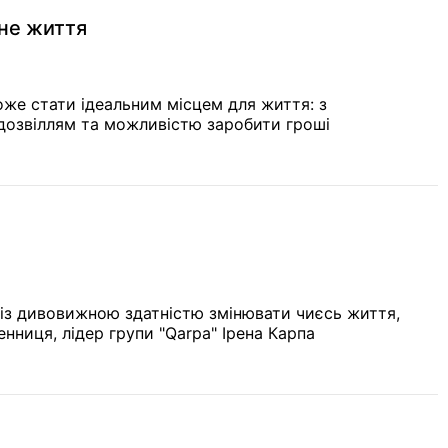
не життя
оже стати ідеальним місцем для життя: з
дозвіллям та можливістю заробити гроші
 із дивовижною здатністю змінювати чиєсь життя,
нниця, лідер групи "Qarpa" Ірена Карпа