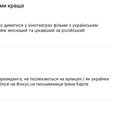
ьми краще
о дивитися у кінотеатрах фільми з українським
яж якісніший та цікавіший за російський
резидента, не посміхаються на вулицях і як українки
лозі на Фокус.ua письменниця Ірена Карпа