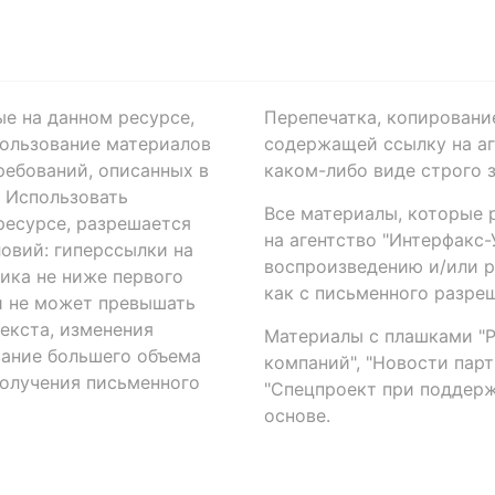
ые на данном ресурсе,
Перепечатка, копировани
ользование материалов
содержащей ссылку на аге
ребований, описанных в
каком-либо виде строго 
. Использовать
Все материалы, которые 
есурсе, разрешается
на агентство "Интерфакс
овий: гиперссылки на
воспроизведению и/или 
ика не ниже первого
как с письменного разреш
й не может превышать
екста, изменения
Материалы с плашками "Р"
вание большего объема
компаний", "Новости парти
получения письменного
"Спецпроект при поддерж
основе.