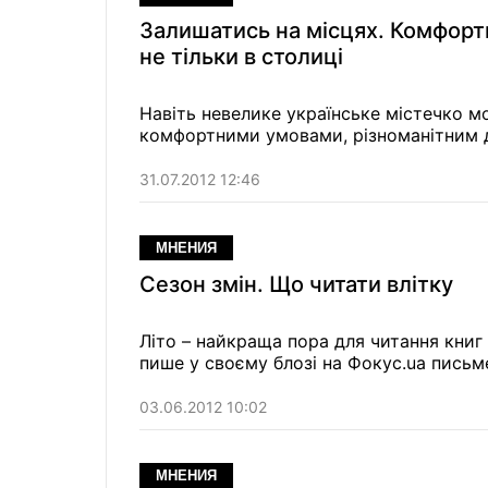
Залишатись на місцях. Комфорт
не тільки в столиці
Навіть невелике українське містечко м
комфортними умовами, різноманітним 
31.07.2012 12:46
МНЕНИЯ
Сезон змін. Що читати влітку
Літо – найкраща пора для читання книг
пише у своєму блозі на Фокус.ua письме
03.06.2012 10:02
МНЕНИЯ