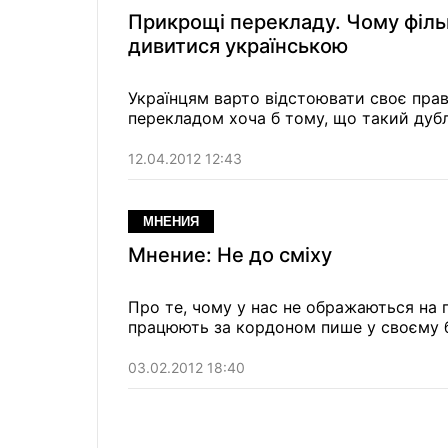
Прикрощі перекладу. Чому філ
дивитися українською
Українцям варто відстоювати своє прав
перекладом хоча б тому, що такий дубл
12.04.2012 12:43
МНЕНИЯ
Мнение: Не до сміху
Про те, чому у нас не ображаються на п
працюють за кордоном пише у своєму б
03.02.2012 18:40