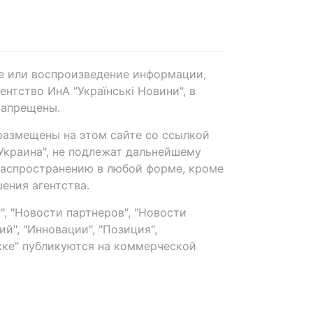
е или воспроизведение информации,
нтство ИнА "Українські Новини", в
запрещены.
размещены на этом сайте со ссылкой
-Украина", не подлежат дальнейшему
распространению в любой форме, кроме
ения агентства.
, "Новости партнеров", "Новости
й", "Инновации", "Позиция",
ке" публикуются на коммерческой