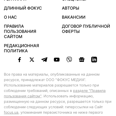
ДЛИННЫЙ ФОКУС
АВТОРЫ
О НАС
ВАКАНСИИ
ПРАВИЛА
ДОГОВОР ПУБЛИЧНОЙ
ПОЛЬЗОВАНИЯ
ОФЕРТЫ
САЙТОМ
РЕДАКЦИОННАЯ
ПОЛИТИКА
Все права на материалы, опубликованные на данном
ресурсе, принадлежат ООО "ФОКУС МЕДИА".
Использование материалов разрешается только при
соблюдении требований, описанных в
разделе "Правила
пользования сайтом"
. Использовать информацию,
размещенную на данном ресурсе, разрешается только при
соблюдении следующих условий: гиперссылки на Сайт
focus.ua
, упоминания первоисточника не ниже первого