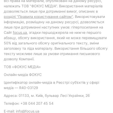
Всі права на матеріали, опубліковані на даному ресурсі,
належать ТОВ "ФОКУС МЕДІА". Використання матеріалів
дозволяється лише при дотриманні вимог, описаних в
розділі "Правила користування сайтом"
. Використовувати
інформацію, розміщену на даному ресурсі, дозволяється
лише при дотриманні наступних умов: гіперпосилання на
Cайт
focus.ua
, згадки першоджерела не нижче першого
абзацу, обсягу використання, який не може перевищувати
50% від загального обсягу оригінального тексту, зміни
заголовку та ліда матеріалу. Використання більшого обсягу
тексту можливе лише за умови отримання письмового
дозволу Компанії.
ТОВ «ФОКУС МЕДІА»
Онлайн-медіа ФОКУС
Ідентифікатор онлайн-медіа в Реєстрі суб’єктів у сфері
медіа — R40-03129
Адреса: 01133, м. Київ, бульвар Лесі Українки, 26
Телефон: +38 044 207 45 54
E-mail: info@focus.ua