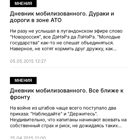
МНЕНИЯ
Дневник мобилизованного. Дураки и
дороги в зоне АТО
Ни разу не услышал в лугандонском эфире слово
"Новороссия", все ДэНэРэ да ЛэНэРэ. "Молодые
государства" как-то не спешат объединяться.
Наверное, не хотят кормить друг дружку, как
раньше кормили Украину. Заметки из зоны АТО
05.05.2015 12:27
МНЕНИЯ
Дневник мобилизованного. Все ближе к
фронту
На войне из штабов чаще всего поступало два
приказа: "Наблюдайте" и "Держитесь".
Неудивительно, что капитаны начинают воевать на
собственный страх и риск, не дожидаясь таких
приказов
25.04.2015 11:00