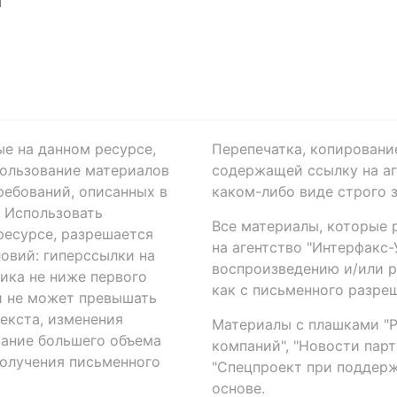
Я
ые на данном ресурсе,
Перепечатка, копировани
ользование материалов
содержащей ссылку на аге
ребований, описанных в
каком-либо виде строго 
. Использовать
Все материалы, которые 
есурсе, разрешается
на агентство "Интерфакс
овий: гиперссылки на
воспроизведению и/или 
ика не ниже первого
как с письменного разреш
й не может превышать
екста, изменения
Материалы с плашками "Р"
вание большего объема
компаний", "Новости парти
получения письменного
"Спецпроект при поддерж
основе.