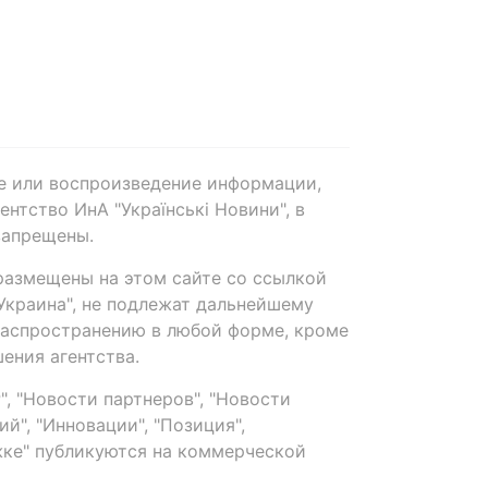
е или воспроизведение информации,
нтство ИнА "Українські Новини", в
запрещены.
размещены на этом сайте со ссылкой
-Украина", не подлежат дальнейшему
распространению в любой форме, кроме
ения агентства.
, "Новости партнеров", "Новости
й", "Инновации", "Позиция",
ке" публикуются на коммерческой