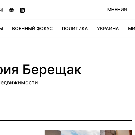
МНЕНИЯ
Ы
ВОЕННЫЙ ФОКУС
ПОЛИТИКА
УКРАИНА
МИ
ОНОМИКА
ДИДЖИТАЛ
АВТО
МИРФАН
КУЛЬТ
рия Берещак
 недвижимости