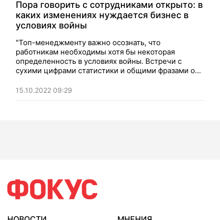
Пора говорить с сотрудниками открыто: в
каких изменениях нуждается бизнес в
условиях войны
"Топ-менеджменту важно осознать, что
работникам необходимы хотя бы некоторая
определенность в условиях войны. Встречи с
сухими цифрами статистики и общими фразами о
перспективах компании не ответят на их
болезненные вопросы". Мнение.
15.10.2022 09:29
НОВОСТИ
МНЕНИЯ