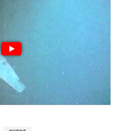
book
iber
в Whatsapp
ь в Messenger
ить в LinkedIn
УЧЕНЫЕ