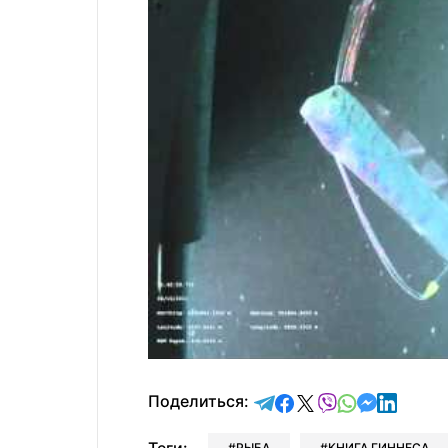
отправить в Telegram
поделиться в Face
поделиться в X
отправить в V
отправить 
отправит
отправ
Поделиться:
РЫБА
КНИГА ГИННЕСА