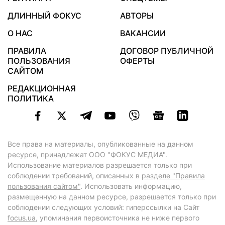
ДЛИННЫЙ ФОКУС
АВТОРЫ
О НАС
ВАКАНСИИ
ПРАВИЛА
ДОГОВОР ПУБЛИЧНОЙ
ПОЛЬЗОВАНИЯ
ОФЕРТЫ
САЙТОМ
РЕДАКЦИОННАЯ
ПОЛИТИКА
Все права на материалы, опубликованные на данном
ресурсе, принадлежат ООО "ФОКУС МЕДИА".
Использование материалов разрешается только при
соблюдении требований, описанных в
разделе "Правила
пользования сайтом"
. Использовать информацию,
размещенную на данном ресурсе, разрешается только при
соблюдении следующих условий: гиперссылки на Сайт
focus.ua
, упоминания первоисточника не ниже первого