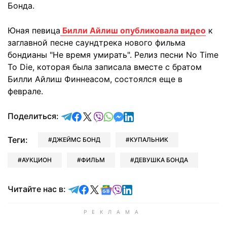
Бонда.
Юная певица
Билли Айлиш опубликовала видео
к
заглавной песне саундтрека нового фильма
бондианы "Не время умирать". Релиз песни No Time
To Die, которая была записала вместе с братом
Билли Айлиш Финнеасом, состоялся еще в
феврале.
отправить в Telegram
поделиться в Facebook
поделиться в X
отправить в Viber
отправить в Whatsapp
отправить в Messenger
отправить в LinkedIn
Поделиться:
Теги:
ДЖЕЙМС БОНД
КУПАЛЬНИК
АУКЦИОН
ФИЛЬМ
ДЕВУШКА БОНДА
Читайте в Telegram
Читайте в Facebook
Читайте в X
Читайте в Google news
Читайте в Viber
Читайте в LinkedIn
Читайте нас в: