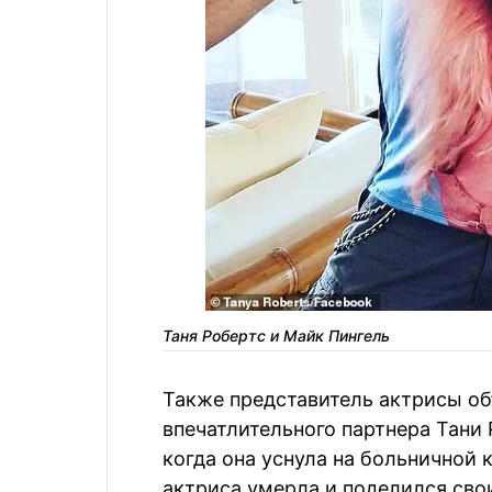
Таня Робертс и Майк Пингель
Также представитель актрисы об
впечатлительного партнера Тани 
когда она уснула на больничной 
актриса умерла и поделился св