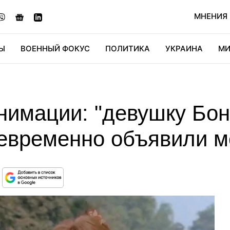
МНЕНИЯ
Ы
ВОЕННЫЙ ФОКУС
ПОЛИТИКА
УКРАИНА
МИ
ОНОМИКА
ДИДЖИТАЛ
АВТО
МИРФАН
КУЛЬТ
анимации: "девушку Бо
евременно объявили м