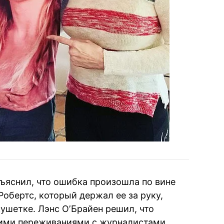
ъяснил, что ошибка произошла по вине
Робертс, который держал ее за руку,
кушетке. Лэнс ОʼБрайен решил, что
оими переживаниями с журналистами