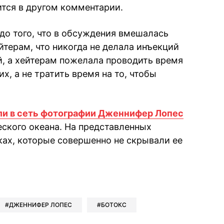
рится в другом комментарии.
до того, что в обсуждения вмешалась
терам, что никогда не делала инъекций
й, а хейтерам пожелала проводить время
х, а не тратить время на то, чтобы
ли в сеть фотографии Дженнифер Лопес
еского океана. На представленных
ках, которые совершенно не скрывали ее
book
iber
в Whatsapp
ь в Messenger
ить в LinkedIn
ДЖЕННИФЕР ЛОПЕС
БОТОКС