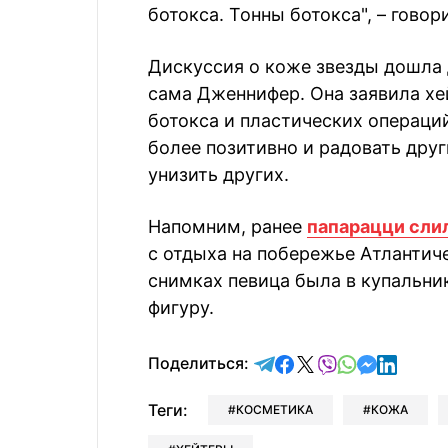
ботокса. Тонны ботокса", – гово
Дискуссия о коже звезды дошла 
сама Дженнифер. Она заявила хей
ботокса и пластических операци
более позитивно и радовать други
унизить других.
Напомним, ранее
папарацци сли
с отдыха на побережье Атлантич
снимках певица была в купальни
фигуру.
отправить в Telegram
поделиться в Face
поделиться в X
отправить в V
отправить 
отправит
отправ
Поделиться:
Теги:
КОСМЕТИКА
КОЖА