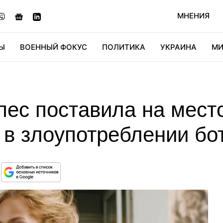
МНЕНИЯ
Ы
ВОЕННЫЙ ФОКУС
ПОЛИТИКА
УКРАИНА
МИ
ОНОМИКА
ДИДЖИТАЛ
АВТО
МИРФАН
КУЛЬТ
ес поставила на место
 в злоупотреблении бо