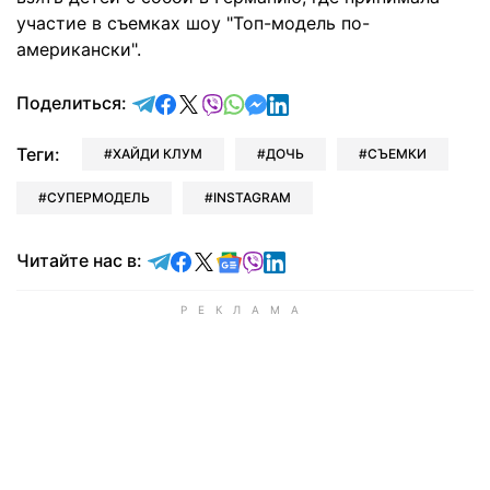
участие в съемках шоу "Топ-модель по-
американски".
отправить в Telegram
поделиться в Facebook
поделиться в X
отправить в Viber
отправить в Whatsapp
отправить в Messenger
отправить в LinkedIn
Поделиться:
Теги:
ХАЙДИ КЛУМ
ДОЧЬ
СЪЕМКИ
СУПЕРМОДЕЛЬ
INSTAGRAM
Читайте в Telegram
Читайте в Facebook
Читайте в X
Читайте в Google news
Читайте в Viber
Читайте в LinkedIn
Читайте нас в: