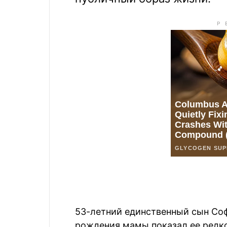
53-летний единственный сын Соф
рождения мамы показал ее редко