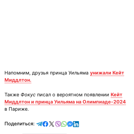
Напомним, друзья принца Уильяма
унижали Кейт
Миддлтон.
Также
Фокус
писал о вероятном появлении
Кейт
Миддлтон и принца Уильяма на Олимпиаде-2024
в Париже.
отправить в Telegram
поделиться в Facebook
поделиться в X
отправить в Viber
отправить в Whatsapp
отправить в Messenger
отправить в LinkedIn
Поделиться: