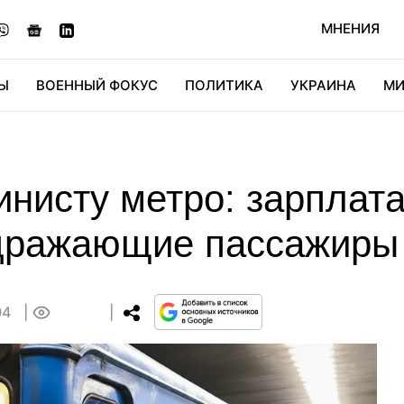
МНЕНИЯ
Ы
ВОЕННЫЙ ФОКУС
ПОЛИТИКА
УКРАИНА
МИ
ОНОМИКА
ДИДЖИТАЛ
АВТО
МИРФАН
КУЛЬТ
нисту метро: зарплата
здражающие пассажиры
04
0