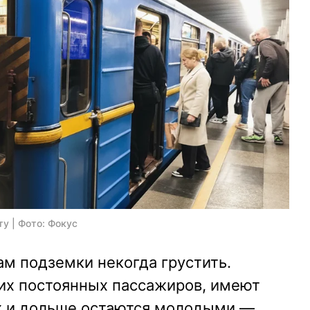
у | Фото: Фокус
м подземки некогда грустить.
их постоянных пассажиров, имеют
ах и дольше остаются молодыми —