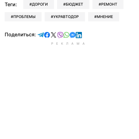
Теги:
ДОРОГИ
БЮДЖЕТ
РЕМОНТ
ПРОБЛЕМЫ
УКРАВТОДОР
МНЕНИЕ
отправить в Telegram
поделиться в Facebook
поделиться в X
отправить в Viber
отправить в Whatsapp
отправить в Messenger
отправить в LinkedIn
Поделиться: