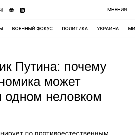
МНЕНИЯ
Ы
ВОЕННЫЙ ФОКУС
ПОЛИТИКА
УКРАИНА
МИ
ОНОМИКА
ДИДЖИТАЛ
АВТО
МИРФАН
КУЛЬТ
ик Путина: почему
ономика может
и одном неловком
нирует по противоестественным