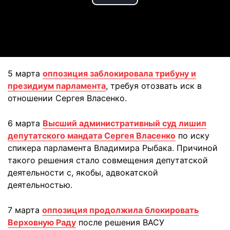
Play
Video
5 марта
оппозиция заблокировала трибуну и
президиум парламента
, требуя отозвать иск в
отношении Сергея Власенко.
6 марта
Высший административный суд лишил
депутатского мандата Сергея Власенко
по иску
спикера парламента Владимира Рыбака. Причиной
такого решения стало совмещения депутатской
деятельности с, якобы, адвокатской
деятельностью.
7 марта
оппозиция продолжила блокировать
Верховную Раду
после решения ВАСУ