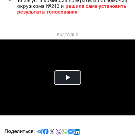
16 августа комиссия прекратила полномочия
окружкома №210 и
решила сама установить
результаты голосования
.
ВИДЕО ДНЯ
Play
Video
отправить в Telegram
поделиться в Facebook
поделиться в X
отправить в Viber
отправить в Whatsapp
отправить в Messenger
отправить в LinkedIn
Поделиться: