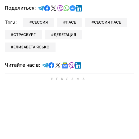
отправить в Telegram
поделиться в Facebook
поделиться в X
отправить в Viber
отправить в Whatsapp
отправить в Messenger
отправить в LinkedIn
Поделиться:
Теги:
СЕССИЯ
ПАСЕ
СЕССИЯ ПАСЕ
СТРАСБУРГ
ДЕЛЕГАЦИЯ
ЕЛИЗАВЕТА ЯСЬКО
Читайте в Telegram
Читайте в Facebook
Читайте в X
Читайте в Google news
Читайте в Viber
Читайте в LinkedIn
Читайте нас в: