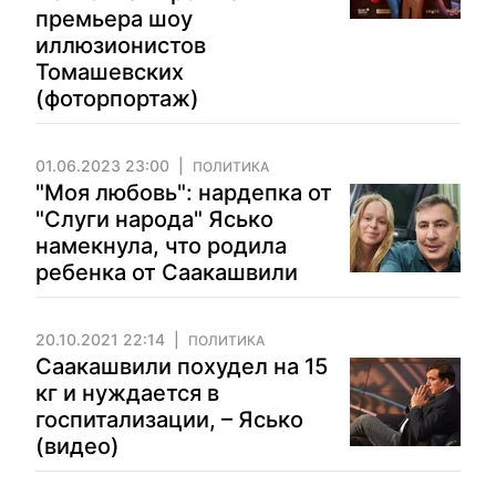
премьера шоу
иллюзионистов
Томашевских
(фоторпортаж)
01.06.2023 23:00
ПОЛИТИКА
"Моя любовь": нардепка от
"Слуги народа" Ясько
намекнула, что родила
ребенка от Саакашвили
20.10.2021 22:14
ПОЛИТИКА
Саакашвили похудел на 15
кг и нуждается в
госпитализации, – Ясько
(видео)