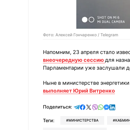
Фото: Алексей Гончаренко / Telegram
Напомним, 23 апреля стало извес
внеочередную сессию
для назн
Парламентарии уже заслушали до
Ныне в министерстве энергетики 
выполняет Юрий Витренко
отправить в Telegram
поделиться в Face
поделиться в X
отправить в V
отправить 
отправит
отправ
Поделиться:
Теги:
МИНИСТЕРСТВА
КАБМИ