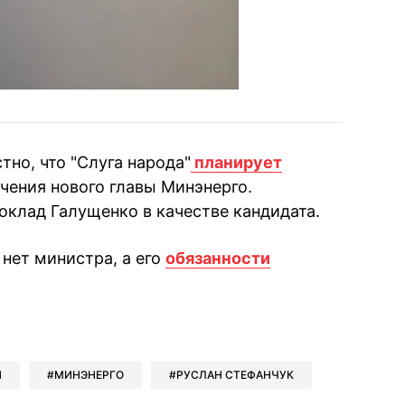
тно, что "Слуга народа"
планирует
ачения нового главы Минэнерго.
клад Галущенко в качестве кандидата.
нет министра, а его
обязанности
book
iber
в Whatsapp
ь в Messenger
ить в LinkedIn
Н
МИНЭНЕРГО
РУСЛАН СТЕФАНЧУК