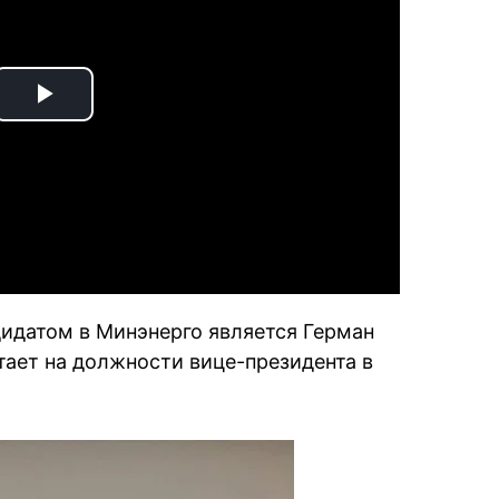
Play
Video
дидатом в Минэнерго является Герман
тает на должности вице-президента в