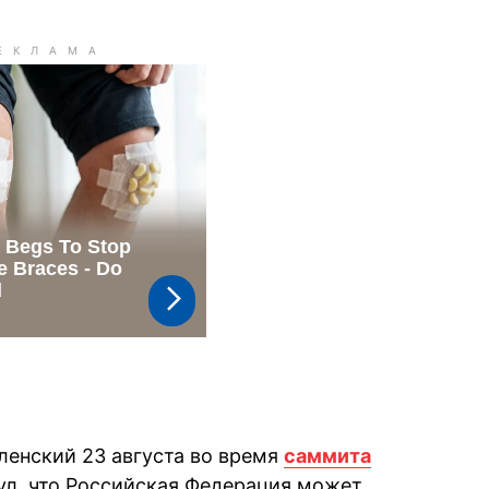
енский 23 августа во время
саммита
л, что Российская Федерация может