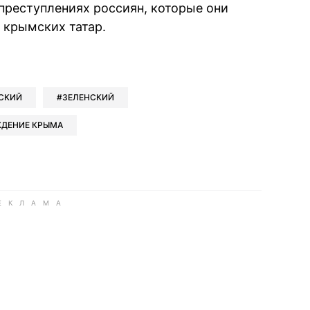
преступлениях россиян, которые они
 крымских татар.
book
iber
в Whatsapp
ь в Messenger
ить в LinkedIn
СКИЙ
ЗЕЛЕНСКИЙ
ДЕНИЕ КРЫМА
ook
Google news
 Viber
е в LinkedIn