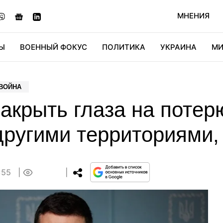
МНЕНИЯ
Ы
ВОЕННЫЙ ФОКУС
ПОЛИТИКА
УКРАИНА
МИ
ОНОМИКА
ДИДЖИТАЛ
АВТО
МИРФАН
КУЛЬТ
 ВОЙНА
акрыть глаза на потер
 другими территориями
:55
0