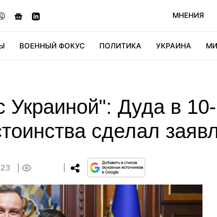
МНЕНИЯ
Ы
ВОЕННЫЙ ФОКУС
ПОЛИТИКА
УКРАИНА
МИ
ОНОМИКА
ДИДЖИТАЛ
АВТО
МИРФАН
КУЛЬТ
с Украиной": Дуда в 1
тоинства сделал заявл
:23
0