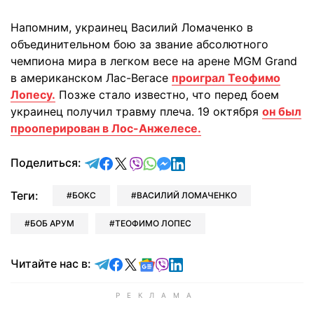
Напомним, украинец Василий Ломаченко в
объединительном бою за звание абсолютного
чемпиона мира в легком весе на арене MGM Grand
в американском Лас-Вегасе
проиграл Теофимо
Лопесу.
Позже стало известно, что перед боем
украинец получил травму плеча. 19 октября
он был
прооперирован в Лос-Анжелесе.
отправить в Telegram
поделиться в Facebook
поделиться в X
отправить в Viber
отправить в Whatsapp
отправить в Messenger
отправить в LinkedIn
Поделиться:
Теги:
БОКС
ВАСИЛИЙ ЛОМАЧЕНКО
БОБ АРУМ
ТЕОФИМО ЛОПЕС
Читайте в Telegram
Читайте в Facebook
Читайте в X
Читайте в Google news
Читайте в Viber
Читайте в LinkedIn
Читайте нас в: