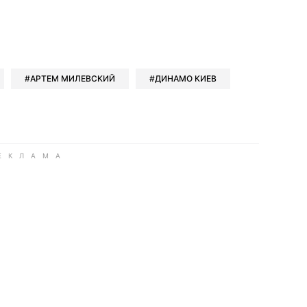
book
iber
в Whatsapp
ь в Messenger
ить в LinkedIn
АРТЕМ МИЛЕВСКИЙ
ДИНАМО КИЕВ
ook
Google news
 Viber
е в LinkedIn