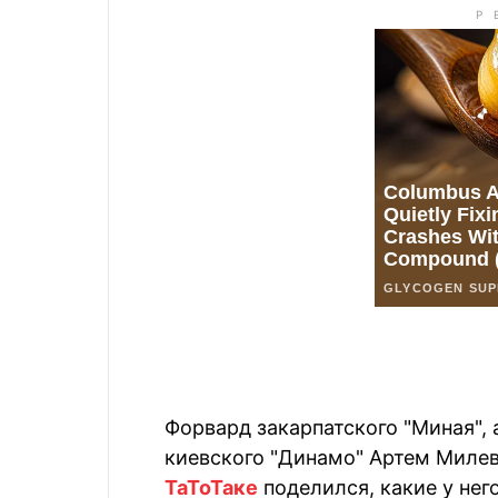
Форвард закарпатского "Миная",
киевского "Динамо" Артем Милев
ТаТоТаке
поделился, какие у нег