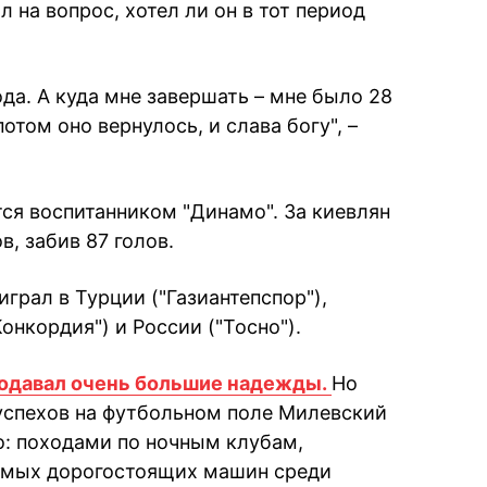
 на вопрос, хотел ли он в тот период
ода. А куда мне завершать – мне было 28
потом оно вернулось, и слава богу", –
ся воспитанником "Динамо". За киевлян
в, забив 87 голов.
играл в Турции ("Газиантепспор"),
онкордия") и России ("Тосно").
подавал очень большие надежды.
Но
успехов на футбольном поле Милевский
о: походами по ночным клубам,
самых дорогостоящих машин среди