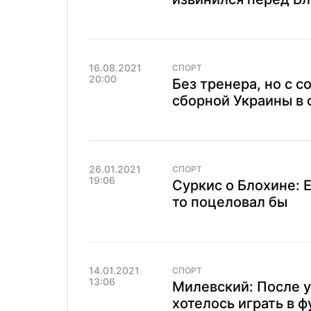
16.08.2021
СПОРТ
20:00
Без тренера, но с с
сборной Украины в 
26.01.2021
СПОРТ
19:06
Суркис о Блохине: 
то поцеловал бы
14.01.2021
СПОРТ
13:06
Милевский: После у
хотелось играть в 