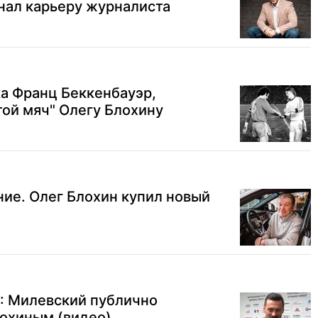
инал карьеру журналиста
а Франц Беккенбауэр,
ой мяч" Олегу Блохину
ие. Олег Блохин купил новый
": Милевский публично
лохиным (видео)