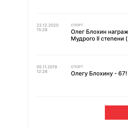
22.12.2020
СПОРТ
15:28
Олег Блохин награ
Мудрого II степени 
05.11.2019
СПОРТ
12:28
Олегу Блохину - 67