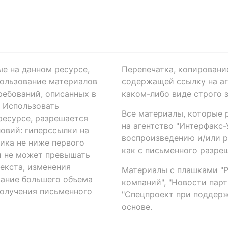
ые на данном ресурсе,
Перепечатка, копировани
ользование материалов
содержащей ссылку на аге
ребований, описанных в
каком-либо виде строго 
. Использовать
Все материалы, которые 
есурсе, разрешается
на агентство "Интерфакс
овий: гиперссылки на
воспроизведению и/или 
ика не ниже первого
как с письменного разреш
й не может превышать
екста, изменения
Материалы с плашками "Р"
вание большего объема
компаний", "Новости парти
получения письменного
"Спецпроект при поддерж
основе.