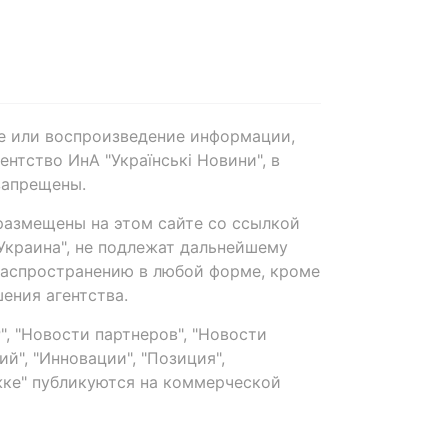
е или воспроизведение информации,
нтство ИнА "Українські Новини", в
запрещены.
размещены на этом сайте со ссылкой
-Украина", не подлежат дальнейшему
распространению в любой форме, кроме
ения агентства.
, "Новости партнеров", "Новости
й", "Инновации", "Позиция",
ке" публикуются на коммерческой