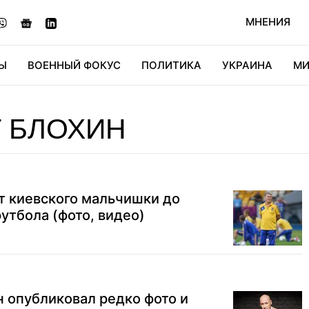
МНЕНИЯ
Ы
ВОЕННЫЙ ФОКУС
ПОЛИТИКА
УКРАИНА
МИ
ОНОМИКА
ДИДЖИТАЛ
АВТО
МИРФАН
КУЛЬТ
 БЛОХИН
от киевского мальчишки до
утбола (фото, видео)
н опубликовал редко фото и