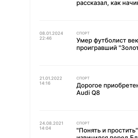
рассказал, как нач
08.01.2024
СПОРТ
22:46
Умер футболист век
проигравший "Золот
21.01.2022
СПОРТ
14:16
Дорогое приобретен
Audi Q8
24.08.2021
СПОРТ
14:04
"Понять и простить
извинился перед Б