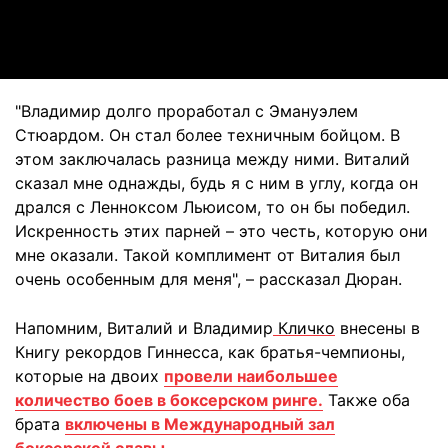
Video
"Владимир долго проработал с Эмануэлем
Стюардом. Он стал более техничным бойцом. В
этом заключалась разница между ними. Виталий
сказал мне однажды, будь я с ним в углу, когда он
дрался с Ленноксом Льюисом, то он бы победил.
Искренность этих парней – это честь, которую они
мне оказали. Такой комплимент от Виталия был
очень особенным для меня", – рассказал Дюран.
Напомним, Виталий и Владимир
Кличко
внесены в
Книгу рекордов Гиннесса, как братья-чемпионы,
которые на двоих
провели наибольшее
количество боев в боксерском ринге.
Также оба
брата
включены в Международный зал