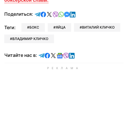
боксерской славы.
отправить в Telegram
поделиться в Facebook
поделиться в X
отправить в Viber
отправить в Whatsapp
отправить в Messenger
отправить в LinkedIn
Поделиться:
Теги:
БОКС
ЯЙЦА
ВИТАЛИЙ КЛИЧКО
ВЛАДИМИР КЛИЧКО
Читайте в Telegram
Читайте в Facebook
Читайте в X
Читайте в Google news
Читайте в Viber
Читайте в LinkedIn
Читайте нас в: