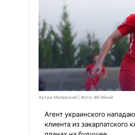
Артем Милевский | Фото: ФК Мiнай
Агент украинского нападаю
клиента из закарпатского 
планах на будущее