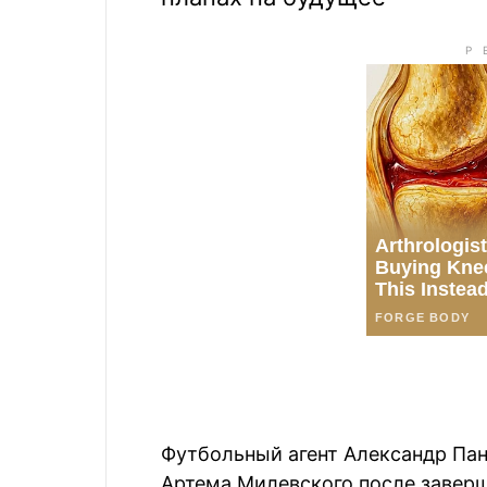
Футбольный агент Александр Пан
Артема Милевского после заверш