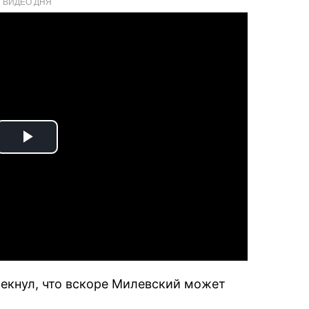
ВИДЕО ДНЯ
Play
Video
екнул, что вскоре Милевский может