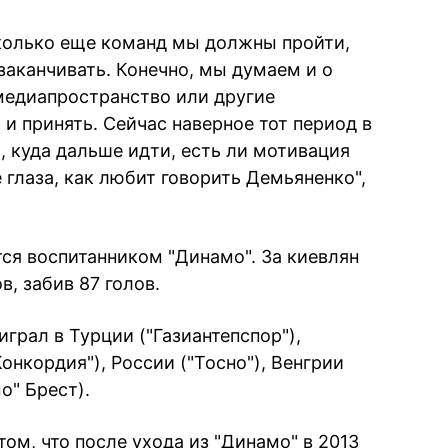
Сколько еще команд мы должны пройти,
заканчивать. Конечно, мы думаем и о
 медиапространство или другие
 и принять. Сейчас наверное тот период в
, куда дальше идти, есть ли мотивация
е глаза, как любит говорить Демьяненко",
ся воспитанником "Динамо". За киевлян
в, забив 87 голов.
играл в Турции ("Газиантепспор"),
онкордия"), России ("Тосно"), Венгрии
о" Брест).
ом, что после ухода из "Динамо" в 2013