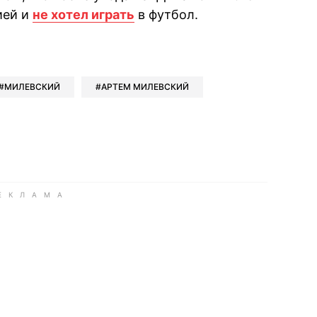
ией и
не хотел играть
в футбол.
book
iber
в Whatsapp
ь в Messenger
ить в LinkedIn
МИЛЕВСКИЙ
АРТЕМ МИЛЕВСКИЙ
ook
Google news
 Viber
е в LinkedIn