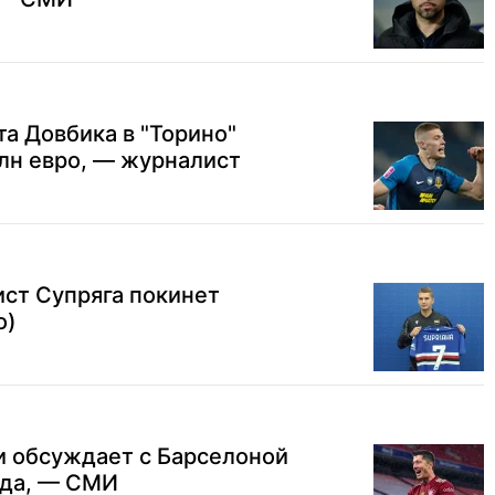
а Довбика в "Торино"
млн евро, — журналист
ст Супряга покинет
о)
и обсуждает с Барселоной
ода, — СМИ