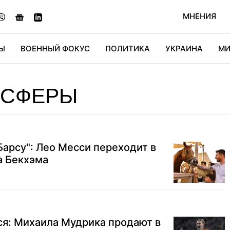
МНЕНИЯ
Ы
ВОЕННЫЙ ФОКУС
ПОЛИТИКА
УКРАИНА
МИ
ОНОМИКА
ДИДЖИТАЛ
АВТО
МИРФАН
КУЛЬТ
НСФЕРЫ
Барсу": Лео Месси переходит в
а Бекхэма
ся: Михаила Мудрика продают в