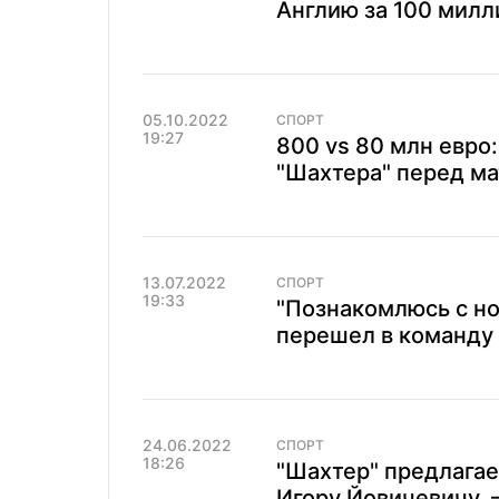
Англию за 100 мил
05.10.2022
СПОРТ
19:27
800 vs 80 млн евро:
"Шахтера" перед м
13.07.2022
СПОРТ
19:33
"Познакомлюсь с но
перешел в команду 
24.06.2022
СПОРТ
18:26
"Шахтер" предлагае
Игору Йовичевичу,