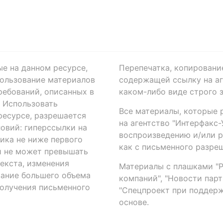
ые на данном ресурсе,
Перепечатка, копировани
ользование материалов
содержащей ссылку на аге
ребований, описанных в
каком-либо виде строго 
. Использовать
Все материалы, которые 
есурсе, разрешается
на агентство "Интерфакс
овий: гиперссылки на
воспроизведению и/или 
ика не ниже первого
как с письменного разреш
й не может превышать
екста, изменения
Материалы с плашками "Р"
вание большего объема
компаний", "Новости парти
получения письменного
"Спецпроект при поддерж
основе.