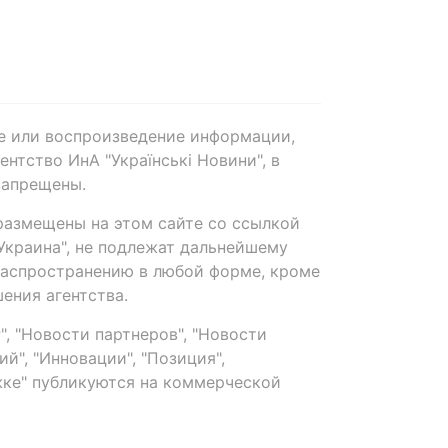
е или воспроизведение информации,
нтство ИнА "Українські Новини", в
запрещены.
размещены на этом сайте со ссылкой
-Украина", не подлежат дальнейшему
распространению в любой форме, кроме
ения агентства.
, "Новости партнеров", "Новости
й", "Инновации", "Позиция",
ке" публикуются на коммерческой