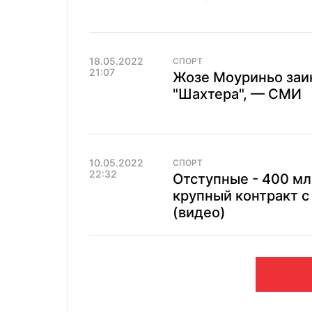
18.05.2022
СПОРТ
21:07
Жозе Моуриньо заи
"Шахтера", — СМИ
10.05.2022
СПОРТ
22:32
Отступные - 400 мл
крупный контракт 
(видео)