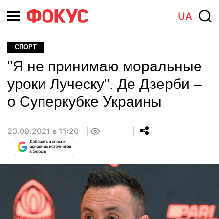
UA
СПОРТ
"Я не принимаю моральные
уроки Луческу". Де Дзерби –
о Суперкубке Украины
23.09.2021 в 11:20
0