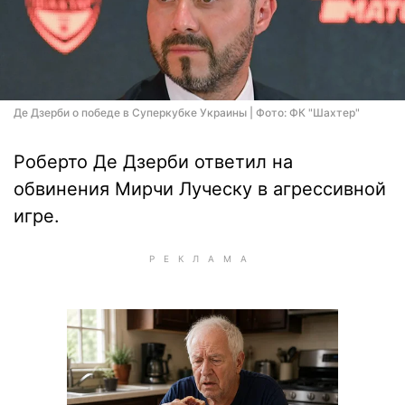
Де Дзерби о победе в Суперкубке Украины | Фото: ФК "Шахтер"
Роберто Де Дзерби ответил на
обвинения Мирчи Луческу в агрессивной
игре.