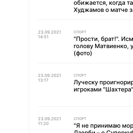
обижается, когда т
Худжамов о матче з
23.09.2021
СПОРТ
14:51
"Прости, брат!". Ис
голову Матвиенко, 
(фото)
23.09.2021
СПОРТ
13:17
Луческу проигнори
игроками "Шахтера
23.09.2021
СПОРТ
11:20
"Я не принимаю мор
Дзерби – о Суперку