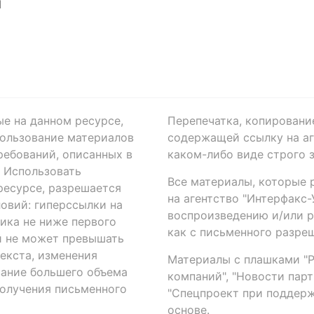
Я
ые на данном ресурсе,
Перепечатка, копировани
ользование материалов
содержащей ссылку на аге
ребований, описанных в
каком-либо виде строго 
. Использовать
Все материалы, которые 
есурсе, разрешается
на агентство "Интерфакс
овий: гиперссылки на
воспроизведению и/или 
ика не ниже первого
как с письменного разреш
й не может превышать
екста, изменения
Материалы с плашками "Р"
вание большего объема
компаний", "Новости парти
получения письменного
"Спецпроект при поддерж
основе.