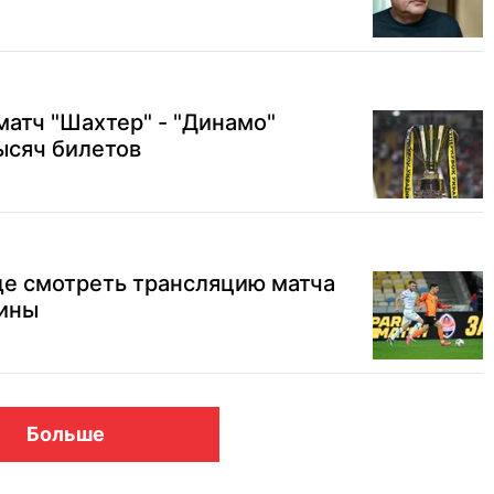
матч "Шахтер" - "Динамо"
ысяч билетов
де смотреть трансляцию матча
аины
Больше