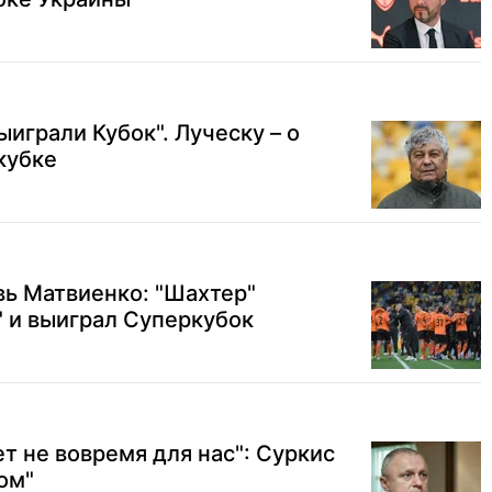
играли Кубок". Луческу – о
кубке
вь Матвиенко: "Шахтер"
 и выиграл Суперкубок
т не вовремя для нас": Суркис
ом"