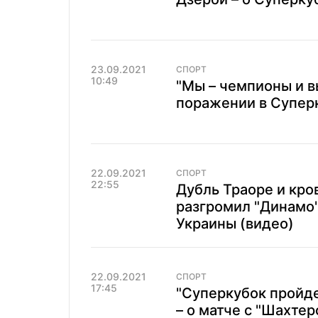
23.09.2021
СПОРТ
10:49
"Мы – чемпионы и вы
поражении в Супер
22.09.2021
СПОРТ
22:55
Дубль Траоре и кро
разгромил "Динамо"
Украины (видео)
22.09.2021
СПОРТ
17:45
"Суперкубок пройде
– о матче с "Шахтер