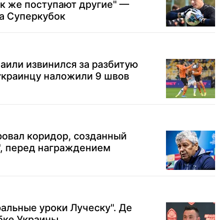
ак же поступают другие" —
а Суперкубок
маили извинился за разбитую
украинцу наложили 9 швов
ровал коридор, созданный
", перед награждением
альные уроки Луческу". Де
бке Украины