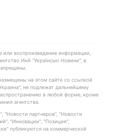
е или воспроизведение информации,
нтство ИнА "Українські Новини", в
запрещены.
размещены на этом сайте со ссылкой
-Украина", не подлежат дальнейшему
распространению в любой форме, кроме
ения агентства.
, "Новости партнеров", "Новости
й", "Инновации", "Позиция",
ке" публикуются на коммерческой