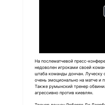
На послематчевой пресс-конфере
недоволен игроками своей коман
штаба команды дончан. Луческу с
очень эмоционально на матче и 
Также румынский тренер обвинил
агрессивно против киевлян.
Тренер дончан Роберто Де Дзерби