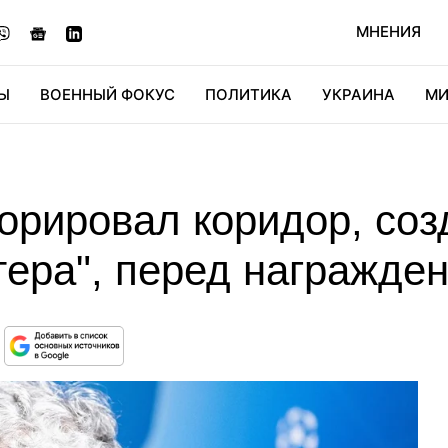
МНЕНИЯ
Ы
ВОЕННЫЙ ФОКУС
ПОЛИТИКА
УКРАИНА
МИ
ОНОМИКА
ДИДЖИТАЛ
АВТО
МИРФАН
КУЛЬТ
норировал коридор, со
тера", перед награжде