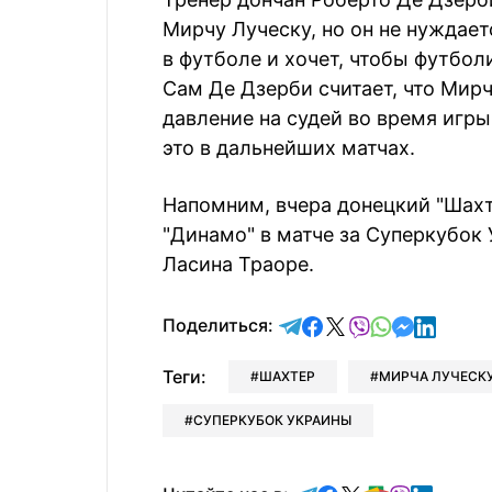
Мирчу Луческу, но он не нуждае
в футболе и хочет, чтобы футбол
Сам Де Дзерби считает, что Мир
давление на судей во время игры
это в дальнейших матчах.
Напомним, вчера донецкий "Шахт
"Динамо" в матче за Суперкубок
Ласина Траоре.
отправить в Telegram
поделиться в Face
поделиться в X
отправить в V
отправить 
отправит
отправ
Поделиться:
Теги:
ШАХТЕР
МИРЧА ЛУЧЕСК
СУПЕРКУБОК УКРАИНЫ