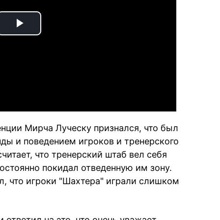
Play
Video
нции Мирча Луческу признался, что был
ды и поведением игроков и тренерского
читает, что тренерский штаб вел себя
постоянно покидал отведенную им зону.
, что игроки "Шахтера" играли слишком
 ответил на это, что очень уважает