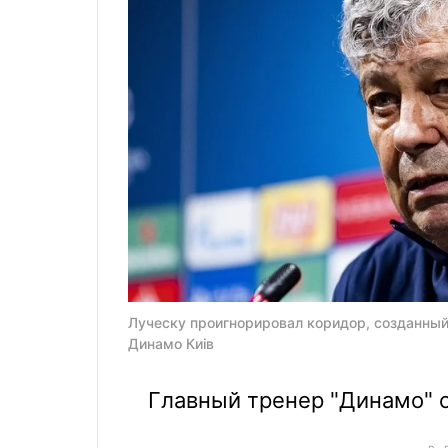
Луческу проигнорировал коридор, созданный
Динамо Киiв
Главный тренер "Динамо" о