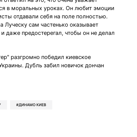
тся в моральных уроках. Он любит эмоции
исты отдавали себя на поле полностью.
ча Луческу сам частенько оказывает
 и даже предостерегал, чтобы он не делал
ер" разгромно победил киевское
 Украины. Дубль забил новичок дончан
book
iber
в Whatsapp
ь в Messenger
ить в LinkedIn
У
ДИНАМО КИЕВ