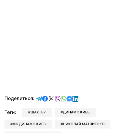
отправить в Telegram
поделиться в Facebook
поделиться в X
отправить в Viber
отправить в Whatsapp
отправить в Messenger
отправить в LinkedIn
Поделиться:
Теги:
ШАХТЕР
ДИНАМО КИЕВ
ФК ДИНАМО КИЕВ
НИКОЛАЙ МАТВИЕНКО