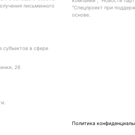
компаний", "Новости парти
получения письменного
"Спецпроект при поддерж
основе.
 субъектов в сфере
аинки, 26
и.
Политика конфиденциаль