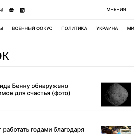
МНЕНИЯ
Ы
ВОЕННЫЙ ФОКУС
ПОЛИТИКА
УКРАИНА
МИ
ОНОМИКА
ДИДЖИТАЛ
АВТО
МИРФАН
КУЛЬТ
ОК
оида Бенну обнаружено
мое для счастья (фото)
 работать годами благодаря