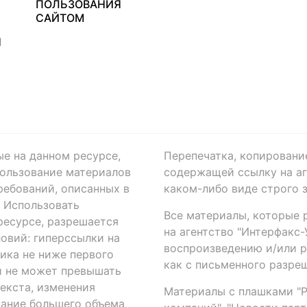
ПОЛЬЗОВАНИЯ
САЙТОМ
Я
ые на данном ресурсе,
Перепечатка, копировани
ользование материалов
содержащей ссылку на аге
ребований, описанных в
каком-либо виде строго 
. Использовать
Все материалы, которые 
есурсе, разрешается
на агентство "Интерфакс
овий: гиперссылки на
воспроизведению и/или 
ика не ниже первого
как с письменного разреш
й не может превышать
екста, изменения
Материалы с плашками "Р"
вание большего объема