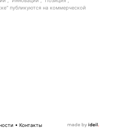
й", "Инновации", "Позиция",
ке" публикуются на коммерческой
ности
•
Контакты